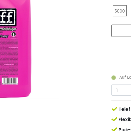
5000
Auf L
Telef
Flexi
Pick-