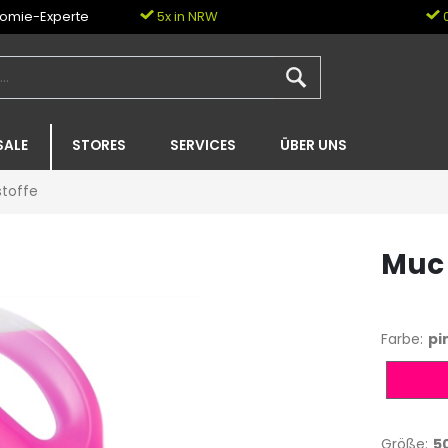
nomie-Experte
5x in NRW
0
SALE
STORES
SERVICES
ÜBER UNS
stoffe
Muc 
Farbe:
pi
pink
Größe:
5