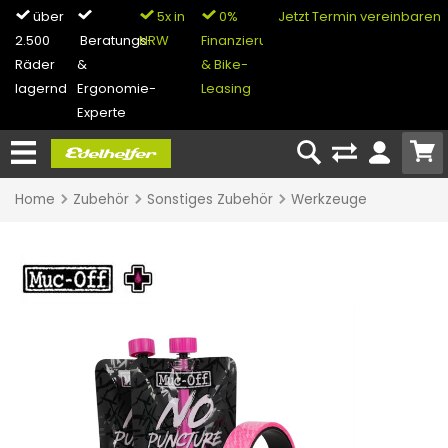
über
5x in
0%
Jetzt Termin vereinbaren
2.500
Beratungs-
NRW
Finanzierung
Räder
&
& Bike-
lagernd
Ergonomie-
Leasing
Experte
Home
Zubehör
Sonstiges Zubehör
Werkzeuge