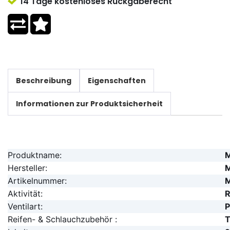
14 Tage kostenloses Rückgaberecht
Beschreibung
Eigenschaften
Informationen zur Produktsicherheit
Produktname:
M
Hersteller:
M
Artikelnummer:
Aktivität:
R
Ventilart:
P
Reifen- & Schlauchzubehör :
T