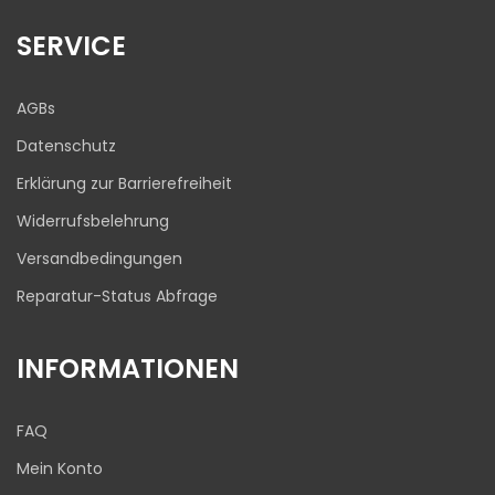
17
645
Bewertungen auf
1
Bewertungen von
SERVICE
ProvenExpert.com
anderen Quelle
Blick aufs ProvenExpert-Profil werfen
AGBs
03.08.2026
Datenschutz
Erklärung zur Barrierefreiheit
Widerrufsbelehrung
Versandbedingungen
Reparatur-Status Abfrage
INFORMATIONEN
FAQ
Mein Konto