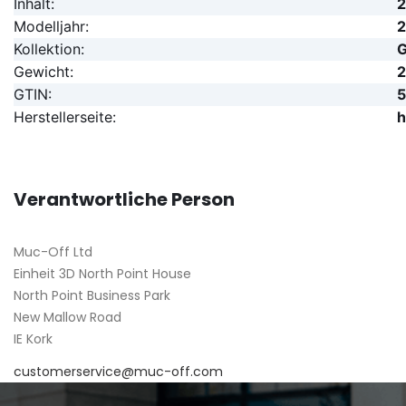
Inhalt:
Modelljahr:
Kollektion:
G
Gewicht:
GTIN:
Herstellerseite:
h
Verantwortliche Person
Muc-Off Ltd
Einheit 3D North Point House
North Point Business Park
New Mallow Road
IE Kork
customerservice@muc-off.com