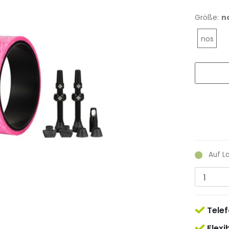
Größe:
n
nos
Auf L
Telef
Flexi