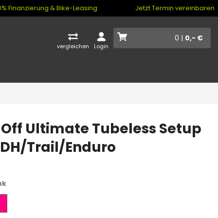
% Finanzierung & Bike-Leasing
Jetzt Termin vereinbaren
0 |
0,- €
vergleichen
Login
Off Ultimate Tubeless Setup
- DH/Trail/Enduro
nk