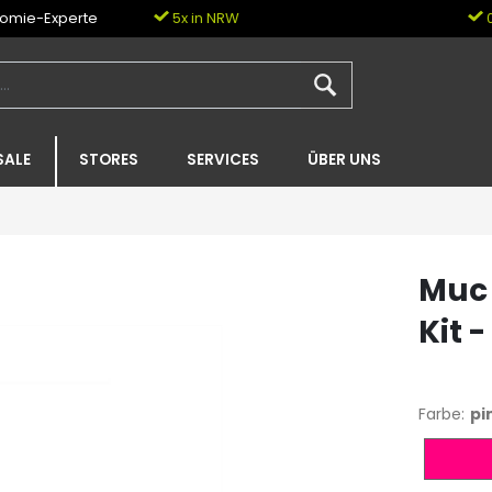
nomie-Experte
5x in NRW
0
SALE
STORES
SERVICES
ÜBER UNS
Muc 
Kit 
Farbe:
pi
pink