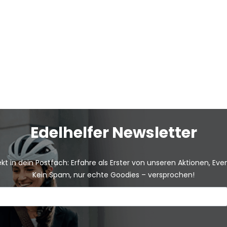
Edelhelfer Newsletter
kt in dein Postfach: Erfahre als Erster von unseren Aktionen, Ev
Kein Spam, nur echte Goodies – versprochen!