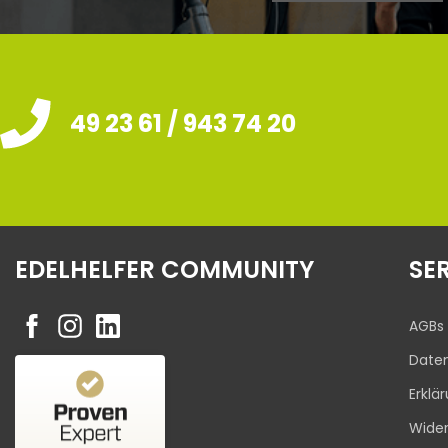
49 23 61 / 943 74 20
EDELHELFER COMMUNITY
SE
AGBs
Date
Erklä
Kundenbewertungen und Erfahrungen zu
Wider
Edelhelfer