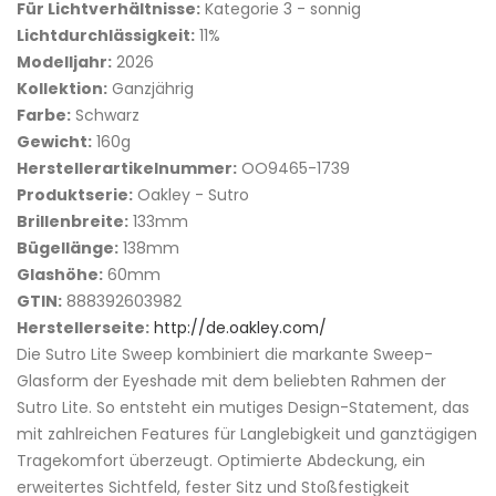
Für Lichtverhältnisse:
Kategorie 3 - sonnig
Lichtdurchlässigkeit:
11%
Modelljahr:
2026
Kollektion:
Ganzjährig
Farbe:
Schwarz
Gewicht:
160g
Herstellerartikelnummer:
OO9465-1739
Produktserie:
Oakley - Sutro
Brillenbreite:
133mm
Bügellänge:
138mm
Glashöhe:
60mm
GTIN:
888392603982
Herstellerseite:
http://de.oakley.com/
Die Sutro Lite Sweep kombiniert die markante Sweep-
Glasform der Eyeshade mit dem beliebten Rahmen der
Sutro Lite. So entsteht ein mutiges Design-Statement, das
mit zahlreichen Features für Langlebigkeit und ganztägigen
Tragekomfort überzeugt. Optimierte Abdeckung, ein
erweitertes Sichtfeld, fester Sitz und Stoßfestigkeit