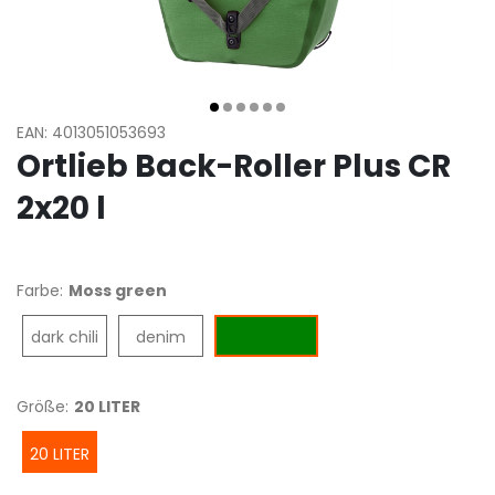
EAN: 4013051053693
Ortlieb Back-Roller Plus CR
2x20 l
Farbe:
Moss green
dark chili
denim
Moss green
Größe:
20 LITER
20 LITER