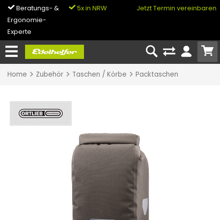
Beratungs- &
5x in NRW
0% Finanzierung
Jetzt Termin vereinbaren
Ergonomie-
& Bike-Leasing
Experte
Home
Zubehör
Taschen / Körbe
Packtaschen