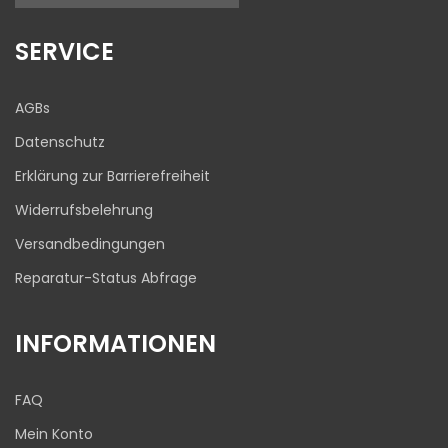
17
645
Bewertungen auf
1
Bewertungen von
SERVICE
ProvenExpert.com
anderen Quelle
Blick aufs ProvenExpert-Profil werfen
AGBs
03.08.2026
Datenschutz
Erklärung zur Barrierefreiheit
Widerrufsbelehrung
Versandbedingungen
Reparatur-Status Abfrage
INFORMATIONEN
FAQ
Mein Konto