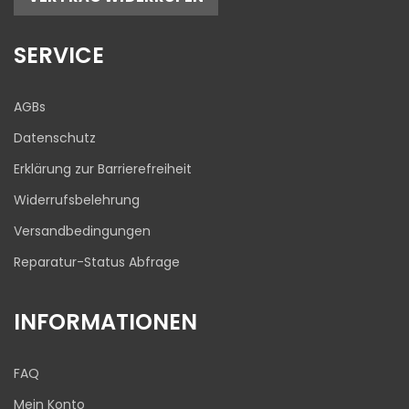
17
645
Bewertungen auf
1
Bewertungen von
SERVICE
ProvenExpert.com
anderen Quelle
Blick aufs ProvenExpert-Profil werfen
AGBs
03.08.2026
Datenschutz
Erklärung zur Barrierefreiheit
Widerrufsbelehrung
Versandbedingungen
Reparatur-Status Abfrage
INFORMATIONEN
FAQ
Mein Konto