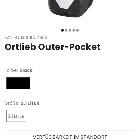
EAN: 4013051007856
Ortlieb Outer-Pocket
Farbe:
black
black
Größe:
2.1 LITER
2.1 LITER
VERFÜGBARKEIT IM STANDORT