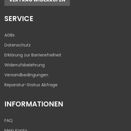
17
645
Bewertungen auf
1
Bewertungen von
SERVICE
ProvenExpert.com
anderen Quelle
Blick aufs ProvenExpert-Profil werfen
AGBs
03.08.2026
Datenschutz
Erklärung zur Barrierefreiheit
Widerrufsbelehrung
Versandbedingungen
Reparatur-Status Abfrage
INFORMATIONEN
FAQ
Mein Konto