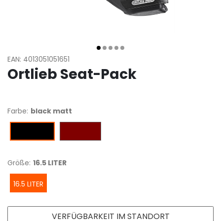
EAN: 4013051051651
Ortlieb Seat-Pack
Farbe:
black matt
dark-sand
black matt
Größe:
16.5 LITER
16.5 LITER
VERFÜGBARKEIT IM STANDORT