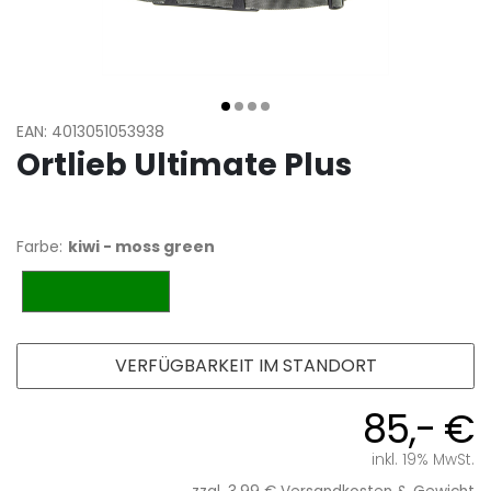
EAN: 4013051053938
Ortlieb Ultimate Plus
Farbe:
kiwi - moss green
kiwi - moss green
VERFÜGBARKEIT IM STANDORT
85,- €
inkl. 19% MwSt.