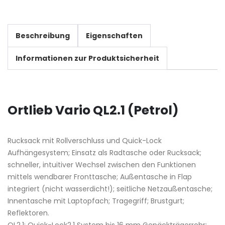
Beschreibung
Eigenschaften
Informationen zur Produktsicherheit
Ortlieb Vario QL2.1 (Petrol)
Rucksack mit Rollverschluss und Quick-Lock
Aufhängesystem; Einsatz als Radtasche oder Rucksack;
schneller, intuitiver Wechsel zwischen den Funktionen
mittels wendbarer Fronttasche; Außentasche in Flap
integriert (nicht wasserdicht!); seitliche Netzaußentasche;
Innentasche mit Laptopfach; Tragegriff; Brustgurt;
Reflektoren.
QL2.1: Quick-Lock2.1 System bis 16 mm Gepäckträgerrohr;