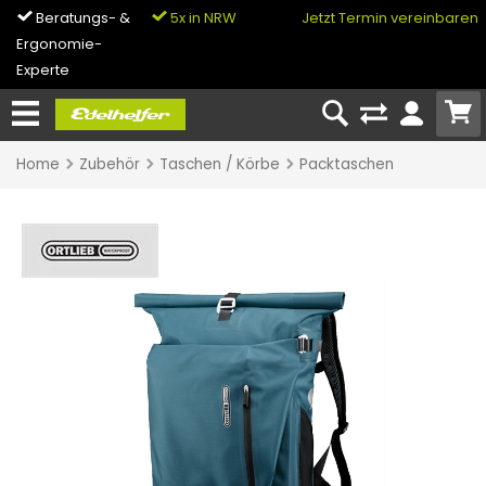
Beratungs- &
5x in NRW
0% Finanzierung
Jetzt Termin vereinbaren
Ergonomie-
& Bike-Leasing
Experte
Home
Zubehör
Taschen / Körbe
Packtaschen