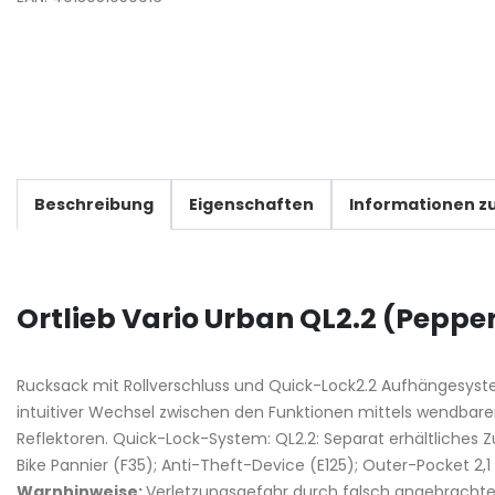
Beschreibung
Eigenschaften
Informationen zu
Ortlieb Vario Urban QL2.2 (Peppe
Rucksack mit Rollverschluss und Quick-Lock2.2 Aufhängesyst
intuitiver Wechsel zwischen den Funktionen mittels wendbarer 
Reflektoren. Quick-Lock-System: QL2.2: Separat erhältliches Z
Bike Pannier (F35); Anti-Theft-Device (E125); Outer-Pocket 2,
Warnhinweise:
Verletzungsgefahr durch falsch angebrachte P