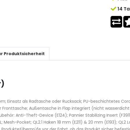
14 Ta
r Produktsicherheit
r)
em; Einsatz als Radtasche oder Rucksack; PU-beschichtetes Co
Fronttasche; Außentasche in Flap integriert (nicht wasserdicht!
ubehör: Anti-Theft-Device (E124); Pannier Stabilizing Insert (F
1 L; Mesh-Pocket; QL2.1 Haken 18 mm (E211) & 20 mm (E193); QL2 L
rodukte!Überprüfe vor der Fahrt, ob das Produkt sicher befestig