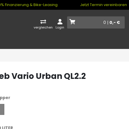
% Finanzierung & Bike-Leasing
Jetzt Termin vereinbaren
0 |
0,- €
vergleichen
Login
ieb Vario Urban QL2.2
pper
r
 LITER