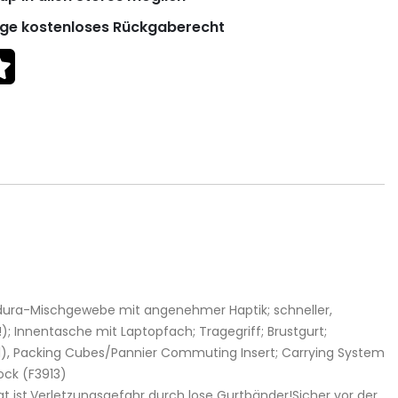
ge kostenloses Rückgaberecht
rdura-Mischgewebe mit angenehmer Haptik; schneller,
); Innentasche mit Laptopfach; Tragegriff; Brustgurt;
3911), Packing Cubes/Pannier Commuting Insert; Carrying System
ock (F3913)
t ist.Verletzungsgefahr durch lose Gurtbänder!Sicher vor der