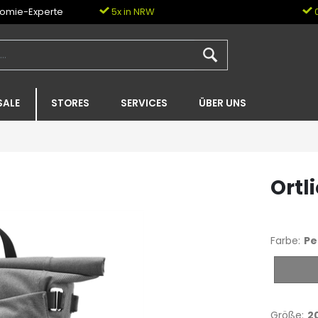
nomie-Experte
5x in NRW
0
SALE
STORES
SERVICES
ÜBER UNS
Ortl
Farbe:
Pe
Peppe
Größe:
20