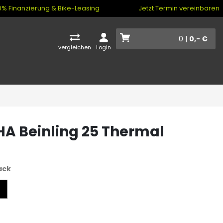
% Finanzierung & Bike-Leasing
Jetzt Termin vereinbaren
0 |
0,- €
vergleichen
Login
A Beinling 25 Thermal
ack