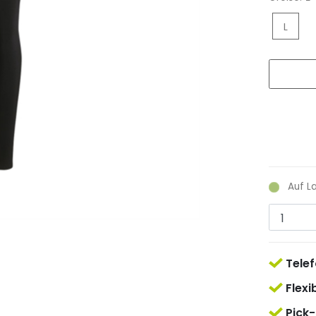
L
Auf L
Telef
Flexi
Pick-