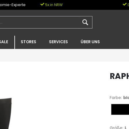
nomie-Experte
5x in NRW
0
SALE
STORES
SERVICES
ÜBER UNS
RAPH
Farbe:
bl
black
Größe:
L