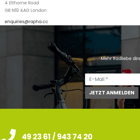
4 Elthorne Road
GB N19 4AG London
enquiries@rapha.cc
Mehr Radliebe dire
JETZT ANMELDEN
49 23 61 / 943 74 20