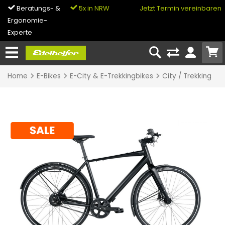
Beratungs- &
5x in NRW
0% Finanzierung
Jetzt Termin vereinbaren
Ergonomie-
& Bike-Leasing
Experte
Home
E-Bikes
E-City & E-Trekkingbikes
City / Trekking