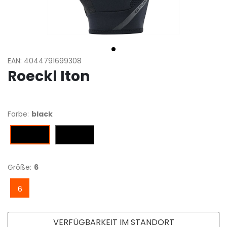
EAN: 4044791699308
Roeckl Iton
Farbe:
black
Schwarz
black
Größe:
6
6
VERFÜGBARKEIT IM STANDORT