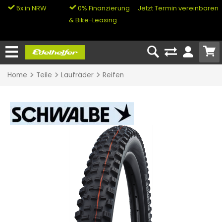
5x in NRW
0% Finanzierung
Jetzt Termin vereinbaren
& Bike-Leasing
Home
Teile
Laufräder
Reifen