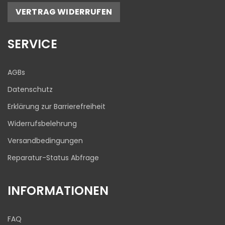
5,00
/
4,81
VERTRAG WIDERRUFEN
17
645
Bewertungen auf
1
Bewertungen von
SERVICE
ProvenExpert.com
anderen Quelle
Blick aufs ProvenExpert-Profil werfen
AGBs
03.08.2026
Datenschutz
Erklärung zur Barrierefreiheit
Widerrufsbelehrung
Versandbedingungen
Reparatur-Status Abfrage
INFORMATIONEN
FAQ