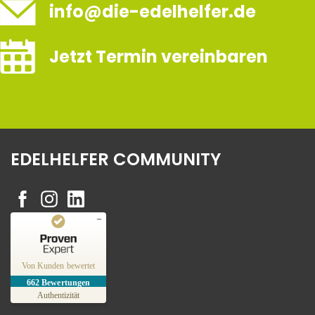
info@die-edelhelfer.de
Jetzt Termin vereinbaren
EDELHELFER COMMUNITY
Kundenbewertungen und Erfahrungen zu
Edelhelfer
Von Kunden bewertet
662
Bewertungen
SEHR GUT
%
100
Authentizität
Empfehlungen auf
ProvenExpert.com