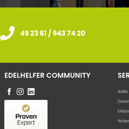
49 23 61 / 943 74 20
EDELHELFER COMMUNITY
SE
AGBs
Date
Erklä
Kundenbewertungen und Erfahrungen zu
Wider
Edelhelfer