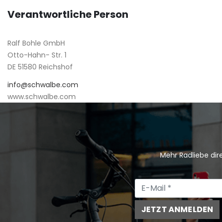
Verantwortliche Person
Ralf Bohle GmbH
Otto-Hahn- Str. 1
DE 51580 Reichshof
info@schwalbe.com
www.schwalbe.com
Mehr Radliebe dire
JETZT ANMELDEN