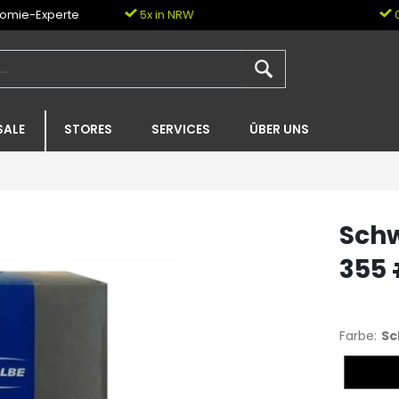
nomie-Experte
5x in NRW
0
SALE
STORES
SERVICES
ÜBER UNS
Schw
355 
Farbe:
Sc
Schwar