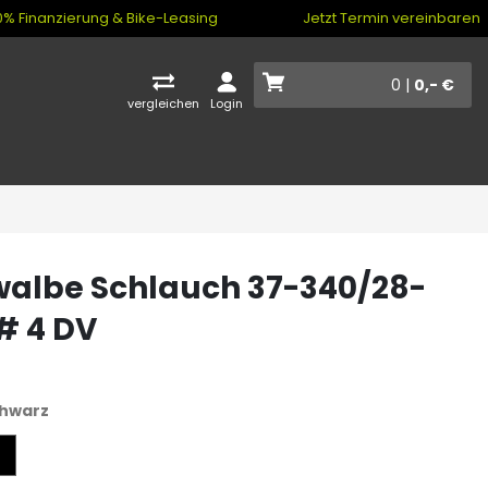
% Finanzierung & Bike-Leasing
Jetzt Termin vereinbaren
0 |
0,- €
vergleichen
Login
albe Schlauch 37-340/28-
# 4 DV
hwarz
z