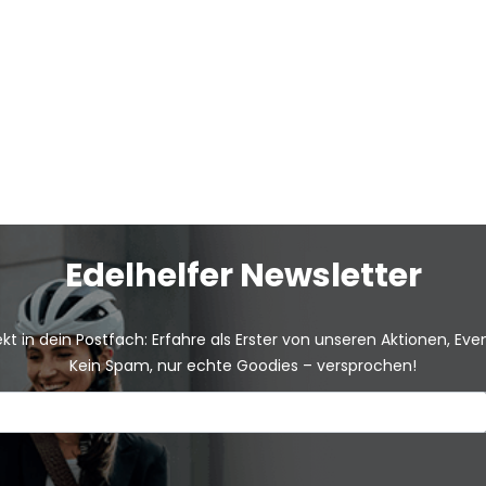
Edelhelfer Newsletter
kt in dein Postfach: Erfahre als Erster von unseren Aktionen, Ev
Kein Spam, nur echte Goodies – versprochen!