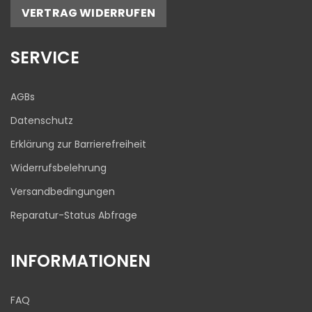
5,00
/
4,81
VERTRAG WIDERRUFEN
17
645
Bewertungen auf
1
Bewertungen von
SERVICE
ProvenExpert.com
anderen Quelle
Blick aufs ProvenExpert-Profil werfen
AGBs
03.08.2026
Datenschutz
Erklärung zur Barrierefreiheit
Widerrufsbelehrung
Versandbedingungen
Reparatur-Status Abfrage
INFORMATIONEN
FAQ