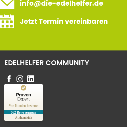
info@die-edelhelfer.de
Jetzt Termin vereinbaren
EDELHELFER COMMUNITY
Kundenbewertungen und Erfahrungen zu
Edelhelfer
Von Kunden bewertet
662
Bewertungen
SEHR GUT
%
100
Authentizität
Empfehlungen auf
ProvenExpert.com