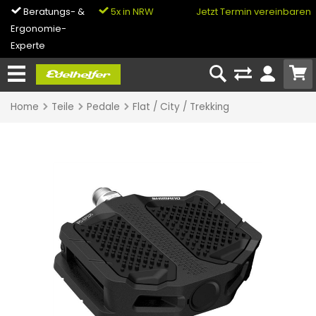
Beratungs- &
5x in NRW
0% Finanzierung
Jetzt Termin vereinbaren
Ergonomie-
& Bike-Leasing
Experte
Home
Teile
Pedale
Flat / City / Trekking