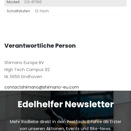
Modell
CS-R7100
Schaltstufen
12-fach
Verantwortliche Person
Shimano Europe BV
High Tech Campus 92
NL 5656 Eindhoven
contactshimano@shimano-eu.com
Edelhelfer Newsletter
Mehr Radliebe direkt in dein Postfach: Erfahre als Erster
von unseren Aktionen, Events und Bike-News.