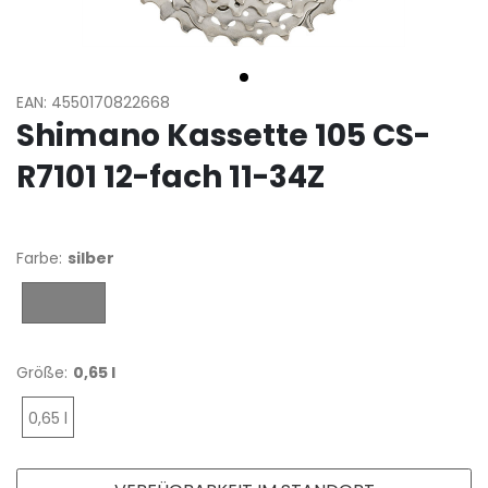
EAN: 4550170822668
Shimano Kassette 105 CS-
R7101 12-fach 11-34Z
Farbe:
silber
silber
Größe:
0,65 l
0,65 l