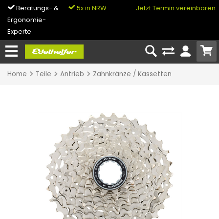
5x in NRW
0% Finanzierung
Jetzt Termin vereinbaren
& Bike-Leasing
Home
Teile
Antrieb
Zahnkränze / Kassetten