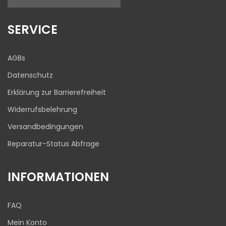
17
645
Bewertungen auf
1
Bewertungen von
SERVICE
ProvenExpert.com
anderen Quelle
Blick aufs ProvenExpert-Profil werfen
AGBs
03.08.2026
Datenschutz
Erklärung zur Barrierefreiheit
Widerrufsbelehrung
Versandbedingungen
Reparatur-Status Abfrage
INFORMATIONEN
FAQ
Mein Konto