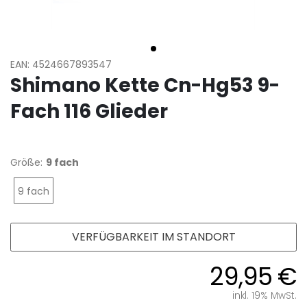
EAN: 4524667893547
Shimano Kette Cn-Hg53 9-
Fach 116 Glieder
Größe:
9 fach
9 fach
VERFÜGBARKEIT IM STANDORT
29,95 €
inkl. 19% MwSt.