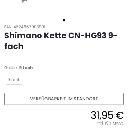
EAN: 4524667903901
Shimano Kette CN-HG93 9-
fach
Größe:
9 fach
9 fach
VERFÜGBARKEIT IM STANDORT
31,95 €
inkl. 19% MwSt.