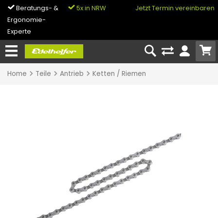
Beratungs- &
5x in NRW
0% Finanzierung
Jetzt Termin vereinbaren
Ergonomie-
& Bike-Leasing
Experte
Home
Teile
Antrieb
Ketten / Riemen