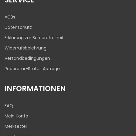
ProvenExpert.com
anderen Quelle
Blick aufs ProvenExpert-Profil werfen
AGBs
03.08.2026
Datenschutz
Erklärung zur Barrierefreiheit
Widerrufsbelehrung
Versandbedingungen
Reparatur-Status Abfrage
INFORMATIONEN
FAQ
Mein Konto
Merkzettel