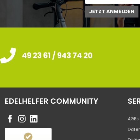
JETZT ANMELDEN
49 23 61 / 943 74 20
EDELHELFER COMMUNITY
SE
AGBs
Date
Erklä