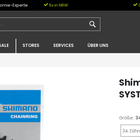
nomie-Experte
5x in NRW
0
SALE
STORES
SERVICES
ÜBER UNS
Shim
SYST
Größe:
3
34 Zäh