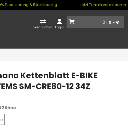
% Finanzierung & Bike-Leasing
Jetzt Termin vereinbaren
0 |
0,- €
vergleichen
Login
ano Kettenblatt E-BIKE
EMS SM-CRE80-12 34Z
4 Zähne
ne