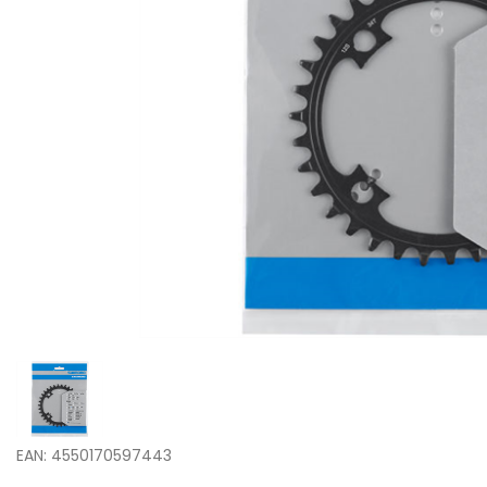
EAN: 4550170597443