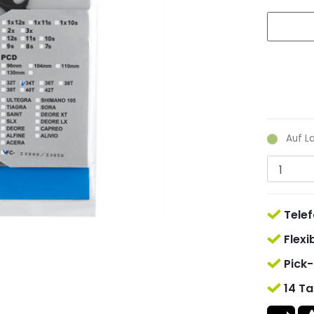
Auf L
Telef
Flexi
Pick-
14 Ta