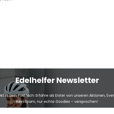
Edelhelfer Newsletter
kt in dein Postfach: Erfahre als Erster von unseren Aktionen, Ev
Kein Spam, nur echte Goodies – versprochen!