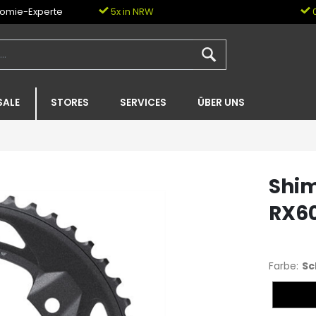
nomie-Experte
5x in NRW
0
SALE
STORES
SERVICES
ÜBER UNS
Shim
RX60
Farbe:
Sc
Schwar