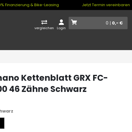
% Finanzierung & Bike-Leasing
Jetzt Termin vereinbaren
0 |
0,- €
vergleichen
Login
ano Kettenblatt GRX FC-
0 46 Zähne Schwarz
hwarz
z