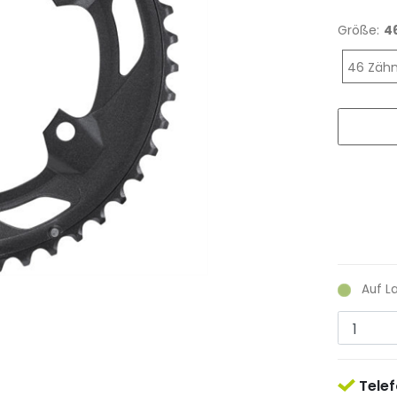
Größe:
4
46 Zäh
Auf L
Telef