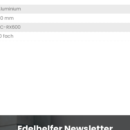
luminium
110 mm
FC-RX600
0 fach
Edelhelfer Newsletter