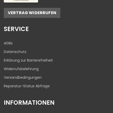
Empfehlungen auf
ProvenExpert.com
5,00
/
4,81
VERTRAG WIDERRUFEN
17
645
Bewertungen auf
1
Bewertungen von
SERVICE
ProvenExpert.com
anderen Quelle
Blick aufs ProvenExpert-Profil werfen
AGBs
03.08.2026
Datenschutz
Erklärung zur Barrierefreiheit
Widerrufsbelehrung
Versandbedingungen
Reparatur-Status Abfrage
INFORMATIONEN