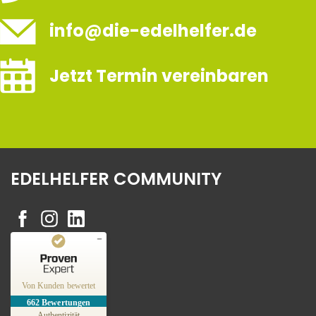
info@die-edelhelfer.de
Jetzt Termin vereinbaren
EDELHELFER COMMUNITY
Kundenbewertungen und Erfahrungen zu
Edelhelfer
Von Kunden bewertet
662
Bewertungen
SEHR GUT
%
100
Authentizität