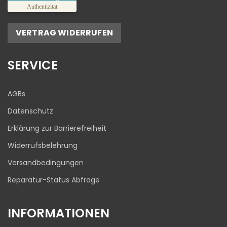
%
100
Authentizität
Empfehlungen auf
ProvenExpert.com
5,00
/
4,81
VERTRAG WIDERRUFEN
17
645
Bewertungen auf
1
Bewertungen von
SERVICE
ProvenExpert.com
anderen Quelle
Blick aufs ProvenExpert-Profil werfen
AGBs
03.08.2026
Datenschutz
Erklärung zur Barrierefreiheit
Widerrufsbelehrung
Versandbedingungen
Reparatur-Status Abfrage
INFORMATIONEN