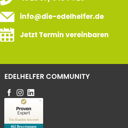
info@die-edelhelfer.de
Jetzt Termin vereinbaren
EDELHELFER COMMUNITY
Kundenbewertungen und Erfahrungen zu
Edelhelfer
Von Kunden bewertet
662
Bewertungen
SEHR GUT