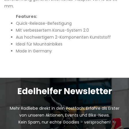
mm.
Features:
Quick-Release-Befestigung
Mit verbessertem Konus-System 2.0
Aus hochwertigem 2-Komponenten Kunststoff
Ideal für Mountainbikes
Made in Germany
Edelhelfer Newsletter
Mehr Radliebe direkt in dein Postfach: Erfahre als Erster
von unseren Aktionen, Events und Bike-News.
Kein Spam, nur echte Goodies – versprochen!