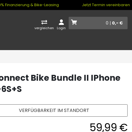
% Finanzierung & Bike-Leasing
Jetzt Termin vereinbaren
0 |
0,- €
vergleichen
Login
onnect Bike Bundle II IPhone
+6S+S
VERFÜGBARKEIT IM STANDORT
59,99 €