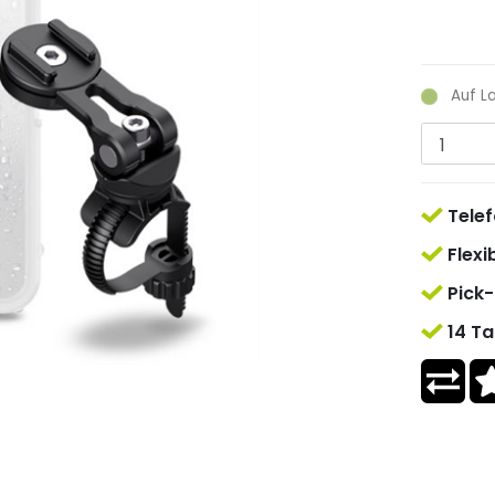
Auf L
Telef
Flexi
Pick-
14 Ta