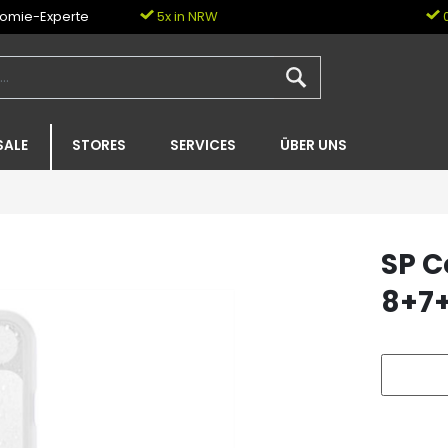
nomie-Experte
5x in NRW
0
SALE
STORES
SERVICES
ÜBER UNS
SP C
8+7