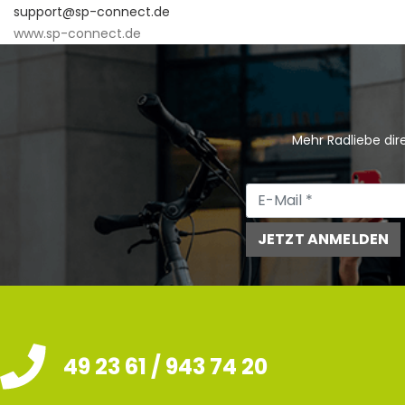
support@sp-connect.de
www.sp-connect.de
Mehr Radliebe dire
JETZT ANMELDEN
49 23 61 / 943 74 20