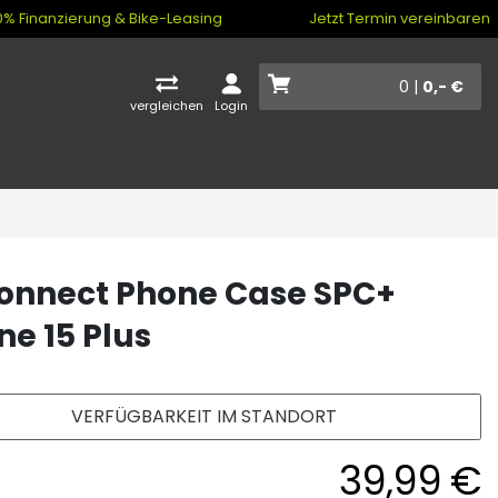
% Finanzierung & Bike-Leasing
Jetzt Termin vereinbaren
0 |
0,- €
vergleichen
Login
onnect Phone Case SPC+
ne 15 Plus
VERFÜGBARKEIT IM STANDORT
39,99 €