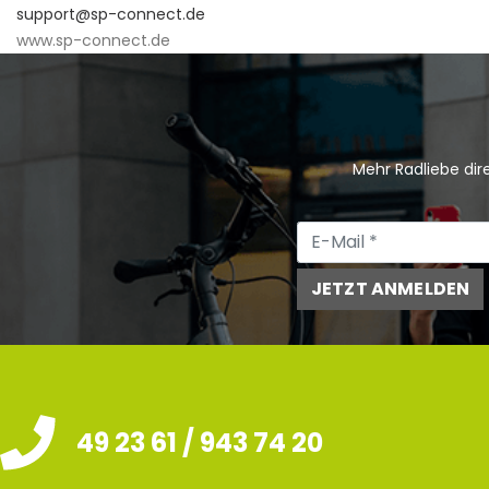
support@sp-connect.de
www.sp-connect.de
Mehr Radliebe dire
JETZT ANMELDEN
49 23 61 / 943 74 20