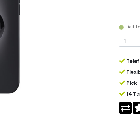
Auf L
Telef
Flexi
Pick-
14 Ta