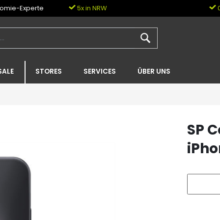
nomie-Experte
5x in NRW
0
SALE
STORES
SERVICES
ÜBER UNS
SP C
iPho