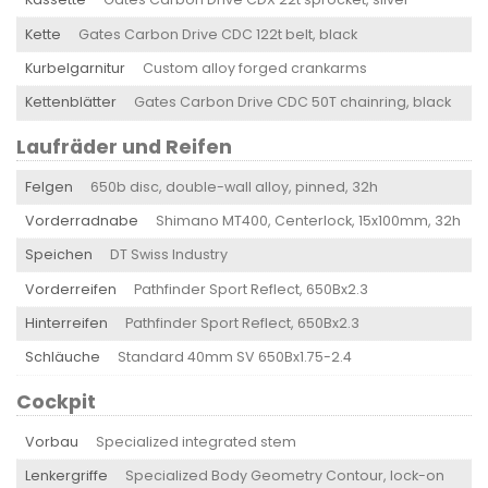
Kette
Gates Carbon Drive CDC 122t belt, black
Kurbelgarnitur
Custom alloy forged crankarms
Kettenblätter
Gates Carbon Drive CDC 50T chainring, black
Laufräder und Reifen
Felgen
650b disc, double-wall alloy, pinned, 32h
Vorderradnabe
Shimano MT400, Centerlock, 15x100mm, 32h
Speichen
DT Swiss Industry
Vorderreifen
Pathfinder Sport Reflect, 650Bx2.3
Hinterreifen
Pathfinder Sport Reflect, 650Bx2.3
Schläuche
Standard 40mm SV 650Bx1.75-2.4
Cockpit
Vorbau
Specialized integrated stem
Lenkergriffe
Specialized Body Geometry Contour, lock-on