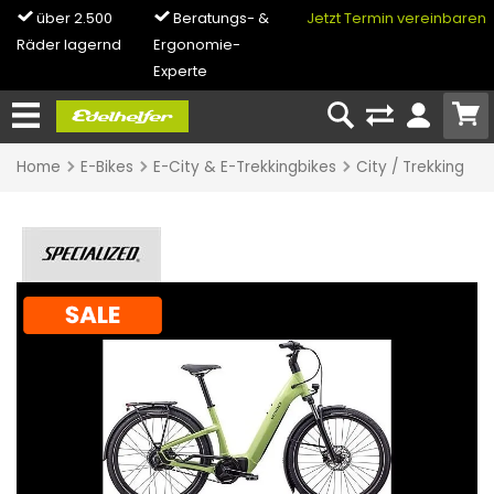
über 2.500
Beratungs- &
5x in NRW
Jetzt Termin vereinbaren
0% Fin
Räder lagernd
Ergonomie-
& Bike-L
Experte
Home
E-Bikes
E-City & E-Trekkingbikes
City / Trekking