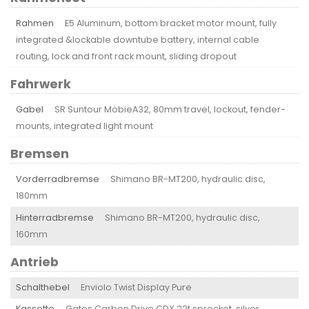
Rahmen
E5 Aluminum, bottom bracket motor mount, fully
integrated &lockable downtube battery, internal cable
routing, lock and front rack mount, sliding dropout
Fahrwerk
Gabel
SR Suntour MobieA32, 80mm travel, lockout, fender-
mounts, integrated light mount
Bremsen
Vorderradbremse
Shimano BR-MT200, hydraulic disc,
180mm
Hinterradbremse
Shimano BR-MT200, hydraulic disc,
160mm
Antrieb
Schalthebel
Enviolo Twist Display Pure
Kassette
Gates Carbon Drive CDX 22t sprocket, silver