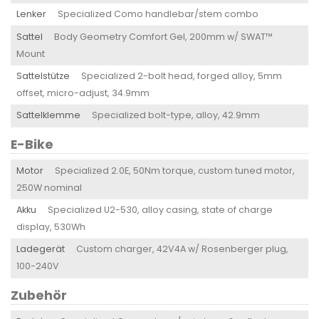
Lenker
Specialized Como handlebar/stem combo
Sattel
Body Geometry Comfort Gel, 200mm w/ SWAT™
Mount
Sattelstütze
Specialized 2-bolt head, forged alloy, 5mm
offset, micro-adjust, 34.9mm
Sattelklemme
Specialized bolt-type, alloy, 42.9mm
E-Bike
Motor
Specialized 2.0E, 50Nm torque, custom tuned motor,
250W nominal
Akku
Specialized U2-530, alloy casing, state of charge
display, 530Wh
Ladegerät
Custom charger, 42V4A w/ Rosenberger plug,
100-240V
Zubehör