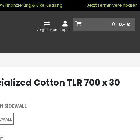
% Finanzierung & Bike-Leasing
Jetzt Termin vereinbaren
0 |
0,- €
vergleichen
Login
ialized Cotton TLR 700 x 30
N SIDEWALL
EWALL
8"