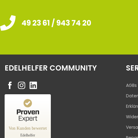
49 23 61 / 943 74 20
EDELHELFER COMMUNITY
SE
AGBs
Date
Erklä
Kundenbewertungen und Erfahrungen zu
Wider
Edelhelfer
Vers
Von Kunden bewertet
%
100
SEHR GUT
Edelhelfer
Repar