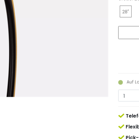
28"
Auf L
Telef
Flexi
Pick-