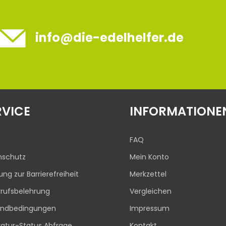
info@die-edelhelfer.de
RVICE
INFORMATIONE
FAQ
nschutz
Mein Konto
rung zur Barrierefreiheit
Merkzettel
rufsbelehrung
Vergleichen
andbedingungen
Impressum
atur-Status Abfrage
Kontakt