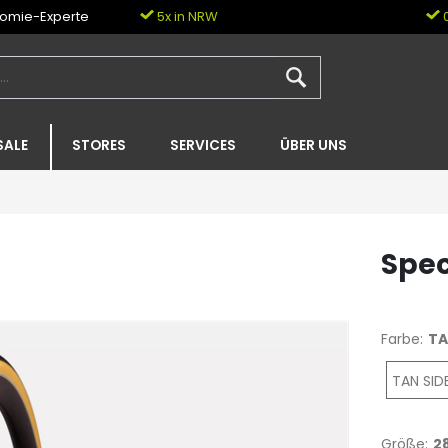
nomie-Experte
5x in NRW
0
SALE
STORES
SERVICES
ÜBER UNS
Spec
Farbe:
TA
TAN SID
Größe:
2