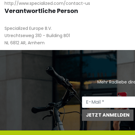
http://www.specialized.com/contact-us
Verantwortliche Person
Specialized Europe B.V.
Utrechtseweg 310 - Building B01
NL 6812 AR, Arnhem
Mehr Radliebe dire
JETZT ANMELDEN