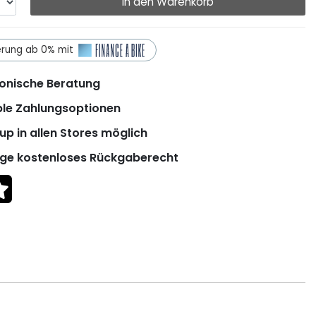
In den Warenkorb
erung ab 0% mit
onische Beratung
ble Zahlungsoptionen
up in allen Stores möglich
ge kostenloses Rückgaberecht