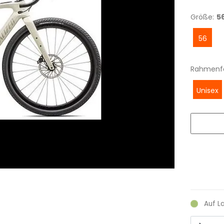
Größe:
5
56
Rahmenf
Unisex
Auf L