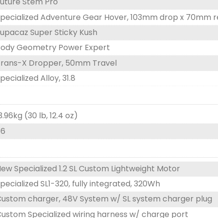
uture Stem Pro
pecialized Adventure Gear Hover, 103mm drop x 70mm rea
upacaz Super Sticky Kush
Body Geometry Power Expert
rans-X Dropper, 50mm Travel
pecialized Alloy, 31.8
3.96kg (30 lb, 12.4 oz)
56
ew Specialized 1.2 SL Custom Lightweight Motor
pecialized SL1-320, fully integrated, 320Wh
ustom charger, 48V System w/ SL system charger plug
ustom Specialized wiring harness w/ charge port