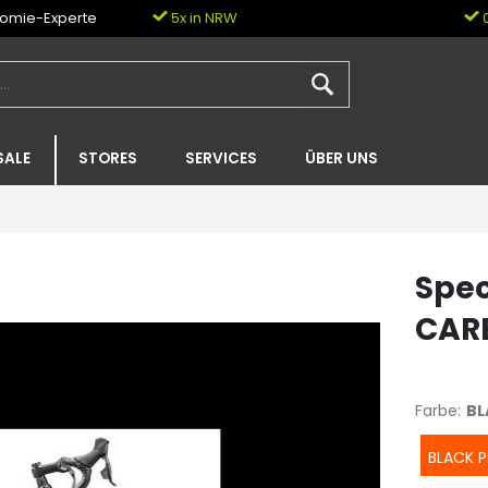
nomie-Experte
5x in NRW
0
SALE
STORES
SERVICES
ÜBER UNS
Spec
CAR
Farbe:
BL
BLACK P