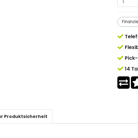
Finanzi
Telef
Flexi
Pick-
14 Ta
r Produktsicherheit