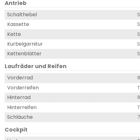
Antrieb
Schalthebel
S
Kassette
S
Kette
Kurbelgarnitur
S
Kettenblätter
S
Laufräder und Reifen
Vorderrad
R
Vorderreifen
T
Hinterrad
R
Hinterreifen
T
Schläuche
Cockpit