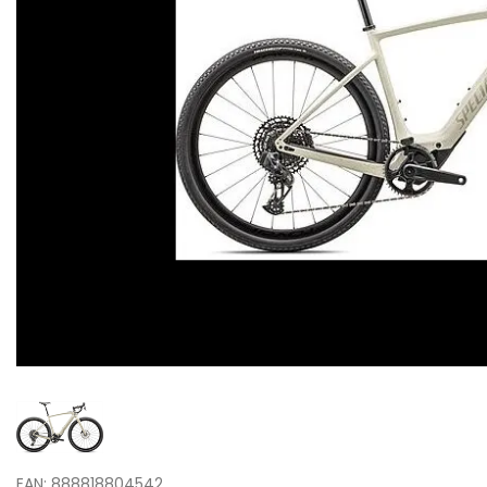
EAN: 888818804542