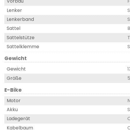
Vorbau
F
Lenker
S
Lenkerband
S
Sattel
Sattelstütze
T
Sattelklemme
S
Gewicht
Gewicht
1
Größe
E-Bike
Motor
N
Akku
S
Ladegerät
C
Kabelbaum
C