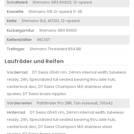
Schaltwerk
Shimano GRX RX820, 12-speed
Kassette
Shimano 105 12-speed 11-36
Kette
Shimano SLX, M7100, 12-speed
Kurbelgarnitur
Shimano GRX RX610
Kettenblätter
46/30T
Tretlager
Shimano Threaded BSA BB
Laufräder und Reifen
Vorderrad
DT Swiss G540 rim, 24mm internal width, tubeless
ready, 24h, Specialized full sealed bearing thru axle hub,
centerlock disc, DT Swiss Champion 14G stainless steel
spokes, DT Swiss brass nipples
Vorderreifen
Pathfinder Pro 2BR, Tan sidewall, 700x42
Hinterrad
DT Swiss G540 rim, 24mm internal width, tubeless
ready, 24h, Specialized full sealed bearing thru axle hub,
centerlock disc, DT Swiss Champion 14G stainless steel
spokes, DT Swiss brass nipples