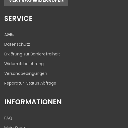
VERTRAG WIDERRUFEN
17
645
Bewertungen auf
1
Bewertungen von
SERVICE
ProvenExpert.com
anderen Quelle
Blick aufs ProvenExpert-Profil werfen
AGBs
03.08.2026
Datenschutz
Erklärung zur Barrierefreiheit
Widerrufsbelehrung
Versandbedingungen
Reparatur-Status Abfrage
INFORMATIONEN
FAQ
Mein Konto