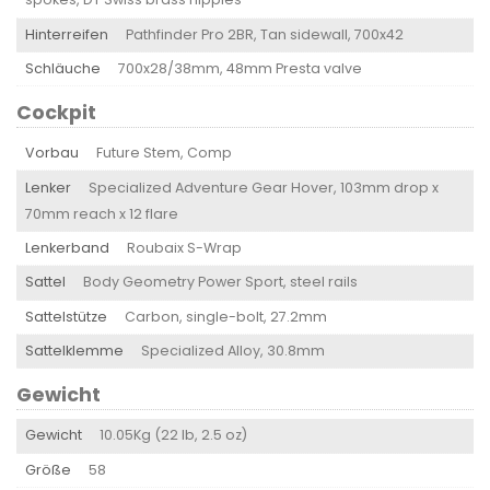
Hinterreifen
Pathfinder Pro 2BR, Tan sidewall, 700x42
Schläuche
700x28/38mm, 48mm Presta valve
Cockpit
Vorbau
Future Stem, Comp
Lenker
Specialized Adventure Gear Hover, 103mm drop x
70mm reach x 12 flare
Lenkerband
Roubaix S-Wrap
Sattel
Body Geometry Power Sport, steel rails
Sattelstütze
Carbon, single-bolt, 27.2mm
Sattelklemme
Specialized Alloy, 30.8mm
Gewicht
Gewicht
10.05Kg (22 lb, 2.5 oz)
Größe
58