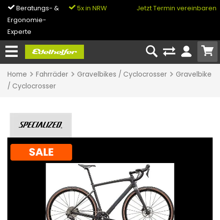
Beratungs- &
5x in NRW
0% Finanzierung
Jetzt Termin vereinbaren
Ergonomie-
& Bike-Leasing
Experte
Home
Fahrräder
Gravelbikes / Cyclocrosser
Gravelbike
/ Cyclocrosser