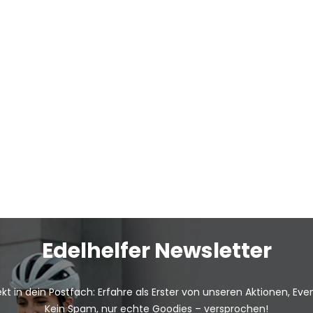
Edelhelfer Newsletter
kt in dein Postfach: Erfahre als Erster von unseren Aktionen, Ev
Kein Spam, nur echte Goodies – versprochen!