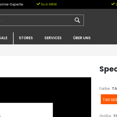
nomie-Experte
5x in NRW
0
SALE
STORES
SERVICES
ÜBER UNS
Spec
Farbe:
TA
TAN SID
Größe:
7