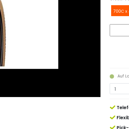
700C 
Auf L
Telef
Flexi
Pick-