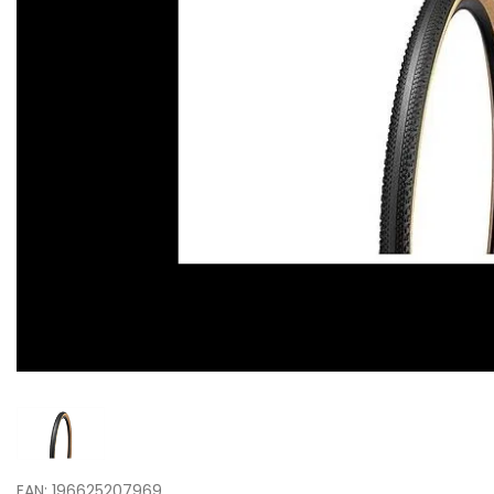
EAN: 196625207969