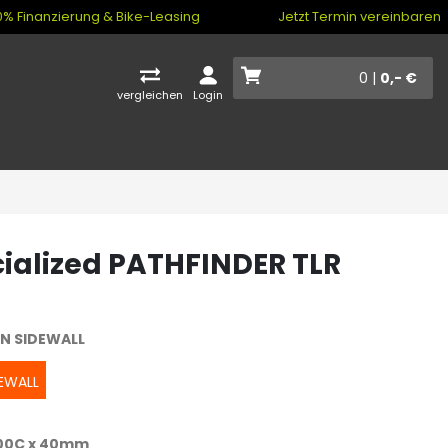
% Finanzierung & Bike-Leasing
Jetzt Termin vereinbaren
0 |
0,- €
vergleichen
Login
ialized PATHFINDER TLR
N SIDEWALL
EWALL
00C x 40mm