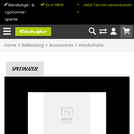
5x in NRW
0% Finanzierung
Jetzt Termin vereinbaren
& Bike-Leasing
Home
Bekleidung
Accessoires
Handschuhe