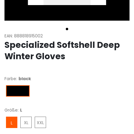
EAN: 888818915002
Specialized Softshell Deep
Winter Gloves
Farbe:
black
black
Größe:
L
XL
XXL
L