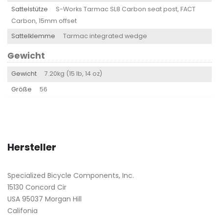
Sattelstütze
S-Works Tarmac SL8 Carbon seat post, FACT
Carbon, 15mm offset
Sattelklemme
Tarmac integrated wedge
Gewicht
Gewicht
7.20kg (15 lb, 14 oz)
Größe
56
Hersteller
Specialized Bicycle Components, Inc.
15130 Concord Cir
USA 95037 Morgan Hill
Califonia