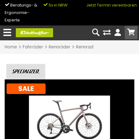
Beratungs- &
5x in NRW
0% Finanzierung
Jetzt Termin vereinbaren
Ergonomie-
& Bike-Leasing
Experte
Home
Fahrräder
Rennräder
Rennrad