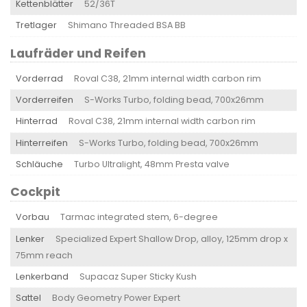
Kettenblätter
52/36T
Tretlager
Shimano Threaded BSA BB
Laufräder und Reifen
Vorderrad
Roval C38, 21mm internal width carbon rim
Vorderreifen
S-Works Turbo, folding bead, 700x26mm
Hinterrad
Roval C38, 21mm internal width carbon rim
Hinterreifen
S-Works Turbo, folding bead, 700x26mm
Schläuche
Turbo Ultralight, 48mm Presta valve
Cockpit
Vorbau
Tarmac integrated stem, 6-degree
Lenker
Specialized Expert Shallow Drop, alloy, 125mm drop x
75mm reach
Lenkerband
Supacaz Super Sticky Kush
Sattel
Body Geometry Power Expert