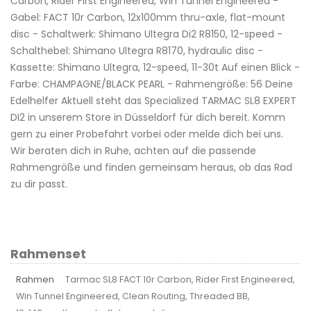
Carbon, Rider First Engineered, Win Tunnel Engineered -
Gabel: FACT 10r Carbon, 12x100mm thru-axle, flat-mount
disc - Schaltwerk: Shimano Ultegra Di2 R8150, 12-speed -
Schalthebel: Shimano Ultegra R8170, hydraulic disc -
Kassette: Shimano Ultegra, 12-speed, 11-30t Auf einen Blick -
Farbe: CHAMPAGNE/BLACK PEARL - Rahmengröße: 56 Deine
Edelhelfer Aktuell steht das Specialized TARMAC SL8 EXPERT
DI2 in unserem Store in Düsseldorf für dich bereit. Komm
gern zu einer Probefahrt vorbei oder melde dich bei uns.
Wir beraten dich in Ruhe, achten auf die passende
Rahmengröße und finden gemeinsam heraus, ob das Rad
zu dir passt.
Rahmenset
Rahmen
Tarmac SL8 FACT 10r Carbon, Rider First Engineered,
Win Tunnel Engineered, Clean Routing, Threaded BB,