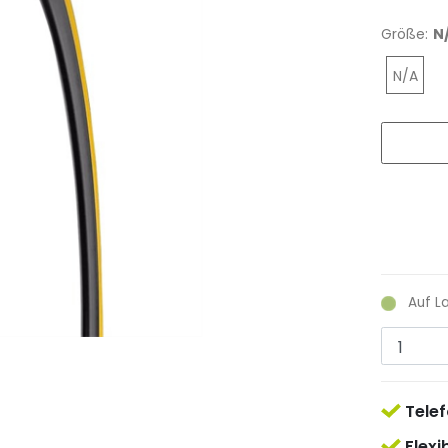
Größe:
N
N/A
Auf L
Telef
Flexi