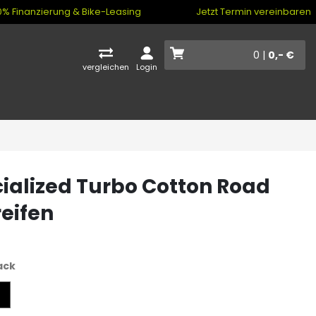
% Finanzierung & Bike-Leasing
Jetzt Termin vereinbaren
0 |
0,- €
vergleichen
Login
ialized Turbo Cotton Road
reifen
ack