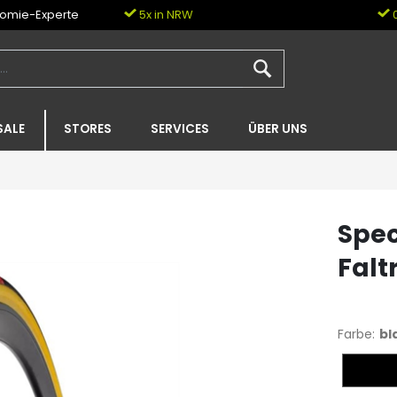
nomie-Experte
5x in NRW
0
SALE
STORES
SERVICES
ÜBER UNS
Spec
Falt
Farbe:
bl
black