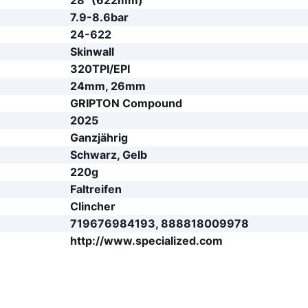
7.9-8.6bar
24-622
Skinwall
320TPI/EPI
24mm, 26mm
GRIPTON Compound
2025
Ganzjährig
Schwarz, Gelb
220g
Faltreifen
Clincher
719676984193, 888818009978
http://www.specialized.com