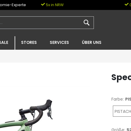
nomie-Experte
5x in NRW
0
SALE
STORES
SERVICES
ÜBER UNS
Spec
Farbe:
PI
PISTAC
Größe:
5