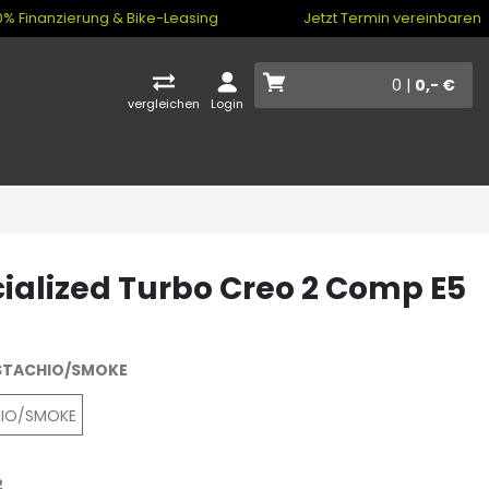
% Finanzierung & Bike-Leasing
Jetzt Termin vereinbaren
0 |
0,- €
vergleichen
Login
ialized Turbo Creo 2 Comp E5
STACHIO/SMOKE
HIO/SMOKE
2