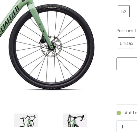
52
Rahmenf
Unisex
Auf L