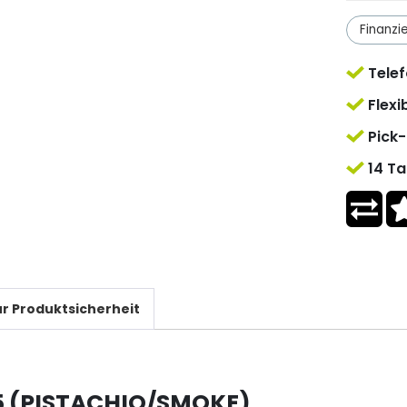
Finanzi
Telef
Flexi
Pick-
14 Ta
r Produktsicherheit
E5 (PISTACHIO/SMOKE)