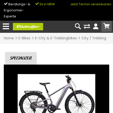
Beratungs- &
5x in NRW
0% Finanzierung
Jetzt Termin vereinbaren
Ergonomie-
& Bike-Leasing
Experte
Home
E-Bikes
E-City & E-Trekkingbikes
City / Trekking