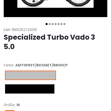
EAN: 196625274008
Specialized Turbo Vado 3
5.0
Farbe:
AMTHFRST/BDXMET/BRSHCP
AMTHFRST/BDXMET/BRSHCP
METOBSD/DLMMET/BRSHCP
Größe:
M