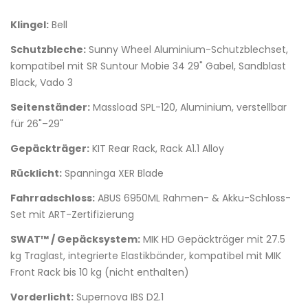
Klingel:
Bell
Schutzbleche:
Sunny Wheel Aluminium-Schutzblechset,
kompatibel mit SR Suntour Mobie 34 29" Gabel, Sandblast
Black, Vado 3
Seitenständer:
Massload SPL-120, Aluminium, verstellbar
für 26"–29"
Gepäckträger:
KIT Rear Rack, Rack A1.1 Alloy
Rücklicht:
Spanninga XER Blade
Fahrradschloss:
ABUS 6950ML Rahmen- & Akku-Schloss-
Set mit ART-Zertifizierung
SWAT™ / Gepäcksystem:
MIK HD Gepäckträger mit 27.5
kg Traglast, integrierte Elastikbänder, kompatibel mit MIK
Front Rack bis 10 kg (nicht enthalten)
Vorderlicht:
Supernova IBS D2.1