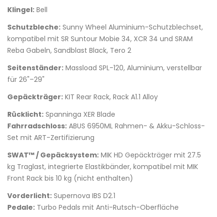
Klingel:
Bell
Schutzbleche:
Sunny Wheel Aluminium-Schutzblechset,
kompatibel mit SR Suntour Mobie 34, XCR 34 und SRAM
Reba Gabeln, Sandblast Black, Tero 2
Seitenständer:
Massload SPL-120, Aluminium, verstellbar
für 26"–29"
Gepäckträger:
KIT Rear Rack, Rack A1.1 Alloy
Rücklicht:
Spanninga XER Blade
Fahrradschloss:
ABUS 6950ML Rahmen- & Akku-Schloss-
Set mit ART-Zertifizierung
SWAT™ / Gepäcksystem:
MIK HD Gepäckträger mit 27.5
kg Traglast, integrierte Elastikbänder, kompatibel mit MIK
Front Rack bis 10 kg (nicht enthalten)
Vorderlicht:
Supernova IBS D2.1
Pedale:
Turbo Pedals mit Anti-Rutsch-Oberfläche