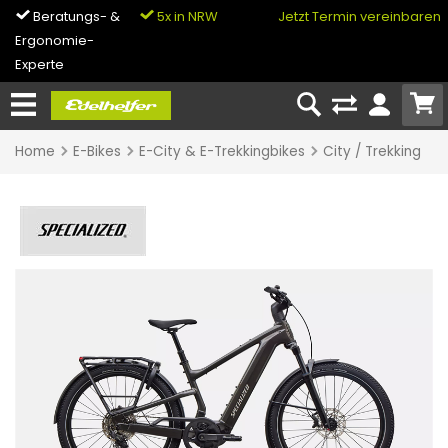
Beratungs- &
5x in NRW
0% Finanzierung
Jetzt Termin vereinbaren
Ergonomie-
& Bike-Leasing
Experte
Home
E-Bikes
E-City & E-Trekkingbikes
City / Trekking