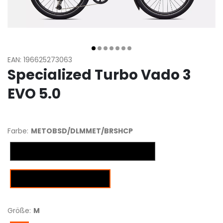
EAN: 196625273063
Specialized Turbo Vado 3
EVO 5.0
Farbe:
METOBSD/DLMMET/BRSHCP
Gloss Metallic Obsidian/Dolomite Metalli
METOBSD/DLMMET/BRSHCP
Größe:
M