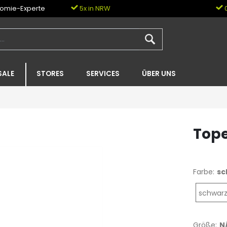
nomie-Experte
5x in NRW
0
SALE
STORES
SERVICES
ÜBER UNS
Tope
Farbe:
sc
schwarz,
Größe:
N