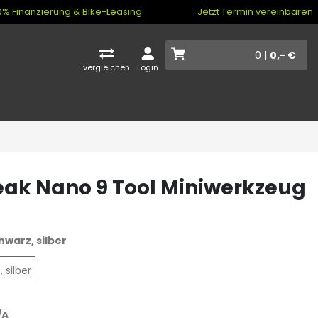
% Finanzierung & Bike-Leasing
Jetzt Termin vereinbaren
0 |
0,- €
vergleichen
Login
ak Nano 9 Tool Miniwerkzeug
hwarz, silber
 silber
/A