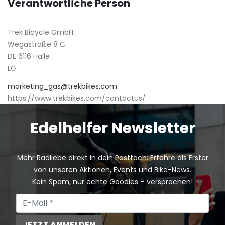
Verantwortliche Person
Trek Bicycle GmbH
Wegastraße 8 C
DE 6116 Halle
LG
marketing_gas@trekbikes.com
https://www.trekbikes.com/contactUs/
Edelhelfer Newsletter
Mehr Radliebe direkt in dein Postfach: Erfahre als Erster
von unseren Aktionen, Events und Bike-News.
Kein Spam, nur echte Goodies – versprochen!
JETZT ANMELDEN