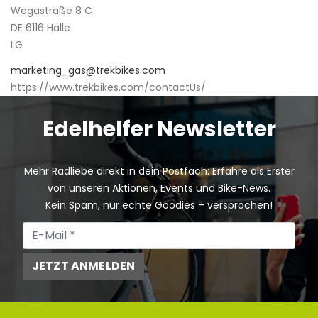
Wegastraße 8 C
DE 6116 Halle
LG
marketing_gas@trekbikes.com
https://www.trekbikes.com/contactUs/
Edelhelfer Newsletter
Mehr Radliebe direkt in dein Postfach: Erfahre als Erster
von unseren Aktionen, Events und Bike-News.
Kein Spam, nur echte Goodies – versprochen!
JETZT ANMELDEN