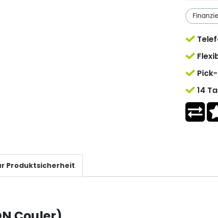
Finanzi
Telef
Flexi
Pick-
14 Ta
r Produktsicherheit
ON Couler)