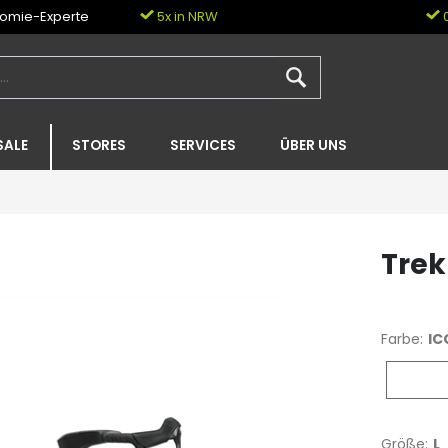
nomie-Experte
5x in NRW
0
SALE
STORES
SERVICES
ÜBER UNS
Trek
Farbe:
IC
ICON Co
Größe:
L