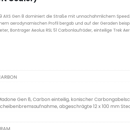
 AXS Gen 8 dominiert die Straße mit unnachahmlichem Speed. 
seinem aerodynamischen Profil bergab und auf der Geraden beispi
ter, Bontrager Aeolus RSL 51 Carbonlaufräder, einteilige Trek 
CARBON
adone Gen 8, Carbon einteilig, konischer Carbongabelsc
cheibenbremsaufnahme, abgeschrägte 12 x 100 mm Ste
SRAM