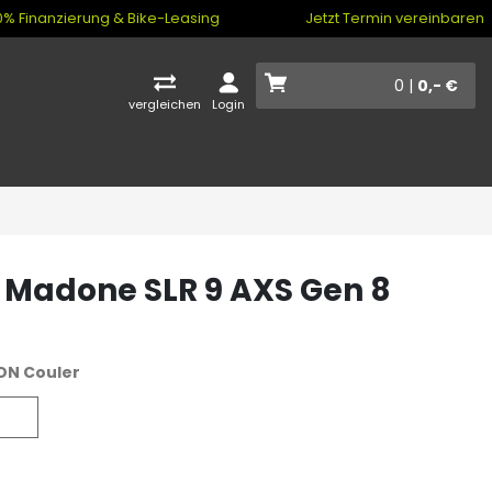
% Finanzierung & Bike-Leasing
Jetzt Termin vereinbaren
0 |
0,- €
vergleichen
Login
 Madone SLR 9 AXS Gen 8
ON Couler
uler