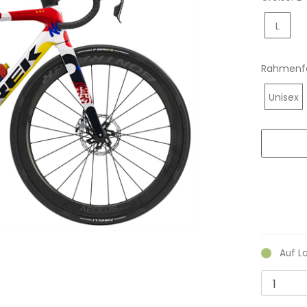
L
Rahmenf
Unisex
Auf L