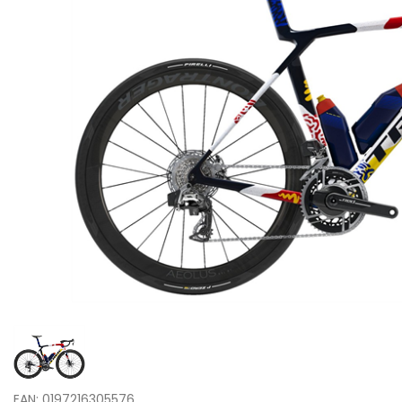
EAN: 0197216305576