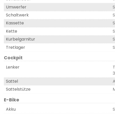
Umwerfer
S
Schaltwerk
S
Kassette
S
Kette
S
Kurbelgarnitur
S
Tretlager
S
Cockpit
Lenker
T
3
Sattel
A
Sattelstütze
M
E-Bike
Akku
S