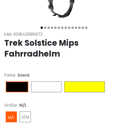
EAN: 601842686973
Trek Solstice Mips
Fahrradhelm
Farbe:
black
Crystal White
Radioactive Yellow
black
Größe:
M/L
S/M
M/L