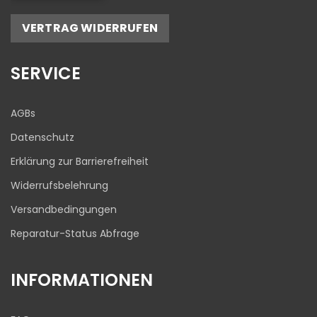
Empfehlungen auf
ProvenExpert.com
5,00
/
4,81
VERTRAG WIDERRUFEN
17
645
Bewertungen auf
1
Bewertungen von
SERVICE
ProvenExpert.com
anderen Quelle
Blick aufs ProvenExpert-Profil werfen
AGBs
03.08.2026
Datenschutz
Erklärung zur Barrierefreiheit
Widerrufsbelehrung
Versandbedingungen
Reparatur-Status Abfrage
INFORMATIONEN