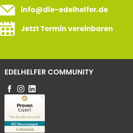
info@die-edelhelfer.de
Jetzt Termin vereinbaren
EDELHELFER COMMUNITY
Kundenbewertungen und Erfahrungen zu
Edelhelfer
Von Kunden bewertet
662
Bewertungen
SEHR GUT
%
100
Authentizität