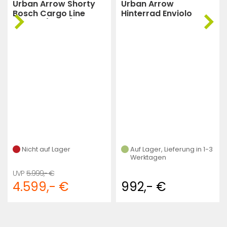
Urban Arrow Shorty
Urban Arrow
Bosch Cargo Line
Hinterrad Enviolo
500Wh (Weiß)
Heavy Duty 224
Speichen, Andra
(Schwarz)
Nicht auf Lager
Auf Lager, Lieferung in 1-3
Werktagen
5.999,- €
4.599,- €
992,- €