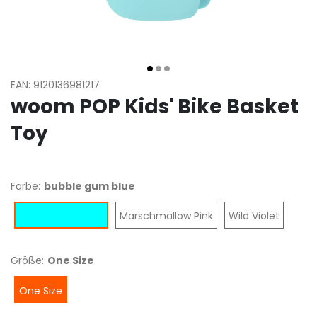
EAN: 9120136981217
woom POP Kids' Bike Basket
Toy
Farbe:
bubble gum blue
Marschmallow Pink
Wild Violet
bubble gum blue
Größe:
One Size
One Size