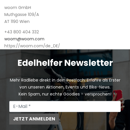
woom GmbH
Muthgasse 109/A
AT 1190 Wien
+43 800 404 332
woom@woom.com
https://woom.com/de_DE/
Edelhelfer Newsletter
Mehr Radliebe direkt in dein Postfach: Erfahre als Erster
von unseren Aktionen, Events und Bike-News.
Kein Spam, nur echte Goodies – versprochen!
JETZT ANMELDEN