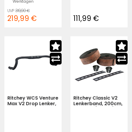
Werktagen
319,90 €
219,99 €
111,99 €
Ritchey WCS Venture
Ritchey Classic V2
Max V2 Drop Lenker,
Lenkerband, 200cm,
31.8mm, 40
2.80mm (Brown)
(Schwarz)