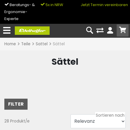
Beratungs- &
5x in NRW
0% Finanzierung
Jetzt Termin vereinbaren
Ergonomie-
& Bike-Leasing
Experte
Home
Teile
Sattel
Sättel
Sättel
FILTER
28 Produkt/e