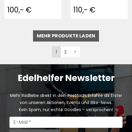
100,- €
110,- €
MEHR PRODUKTE LADEN
1
2
>
Edelhelfer Newsletter
Mehr Radliebe direkt in dein Postfach: Erfahre als Erster
von unseren Aktionen, Events und Bike-News.
Kein Spam, nur echte Goodies – versprochen!