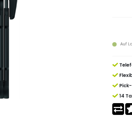
Auf L
Telef
Flexi
Pick-
14 Ta