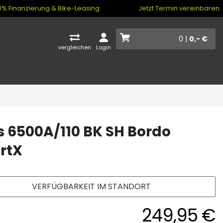
% Finanzierung & Bike-Leasing
Jetzt Termin vereinbaren
0 |
0,- €
vergleichen
Login
 6500A/110 BK SH Bordo
rtX
VERFÜGBARKEIT IM STANDORT
249,95 €