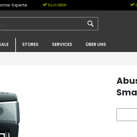
nomie-Experte
5x in NRW
0
SALE
STORES
SERVICES
ÜBER UNS
Abus
Sma