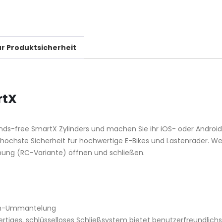
r Produktsicherheit
rtX
ands-free SmartX Zylinders und machen Sie ihr iOS- oder Androi
e höchste Sicherheit für hochwertige E-Bikes und Lastenräder.
ung (RC-Variante) öffnen und schließen.
ten-Ummantelung
tiges, schlüsselloses Schließsystem bietet benutzerfreundlich