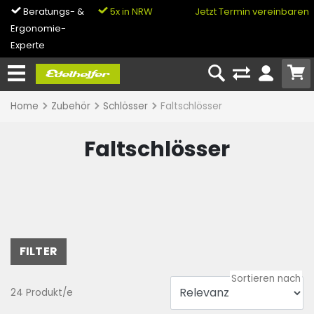
Beratungs- &
5x in NRW
0% Finanzierung
Jetzt Termin vereinbaren
Ergonomie-
& Bike-Leasing
Experte
Home
Zubehör
Schlösser
Faltschlösser
Faltschlösser
FILTER
24 Produkt/e