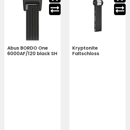
Abus BORDO One
Kryptonite
6000AF/120 black SH
Faltschloss
Finger Print
KryptoLok 610 S mit
Halterung | 100 cm
(schwarz)