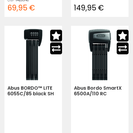
69,95 €
149,95 €
Abus BORDO™ LITE
Abus Bordo SmartX
6055C/85 black SH
6500A/110 RC
COMBO Zahlensch
Faltschloss inkl.
Halter