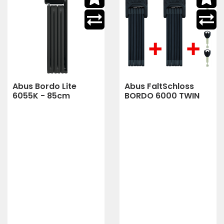
Abus Bordo Lite
Abus FaltSchloss
6055K - 85cm
BORDO 6000 TWIN
Faltschloss +
SET SL10 90cm sch
Halterung SR (black)