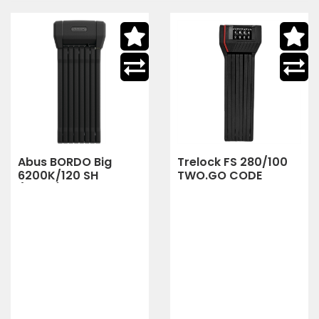
Abus BORDO Big
Trelock FS 280/100
6200K/120 SH
TWO.GO CODE
(black)
100cm Faltschloss +
ZF 280 (schwarz)